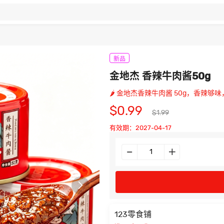
新品
金地杰 香辣牛肉酱50g
🌶️ 金地杰香辣牛肉酱 50g，香辣
$0.99
$1.99
有效期：2027-04-17

123零食铺