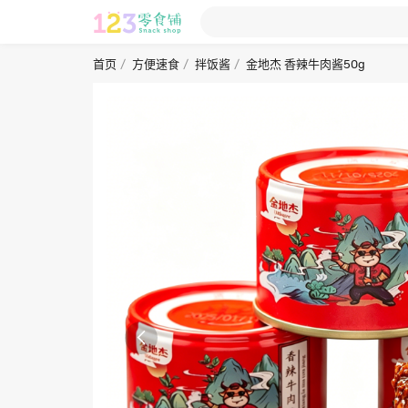
首页
方便速食
拌饭酱
金地杰 香辣牛肉酱50g
