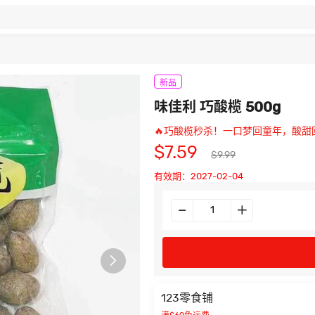
新品
味佳利 巧酸榄 500g
🔥巧酸榄秒杀！一口梦回童年，酸甜
$7.59
$9.99
有效期：2027-02-04

123零食铺