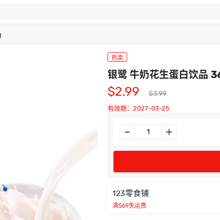
g
热卖
银鹭 牛奶花生蛋白饮品 36
$2.99
$3.99
有效期：2027-03-25
123零食铺
满$69免运费