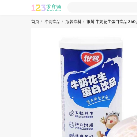
首页
冲调饮品
瓶装饮料
银鹭 牛奶花生蛋白饮品 360