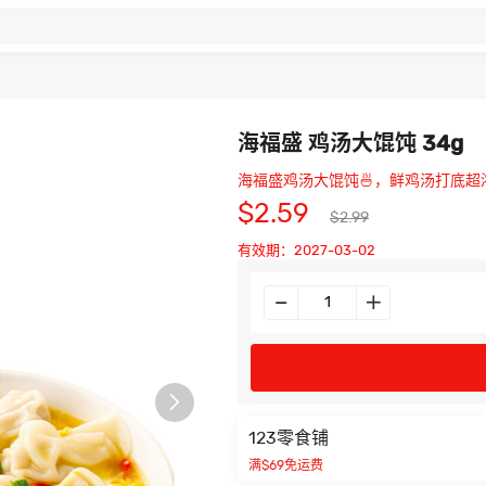
海福盛 鸡汤大馄饨 34g
海福盛鸡汤大馄饨🍜，鲜鸡汤打底超
$2.59
$2.99
有效期：2027-03-02

123零食铺
满$69免运费