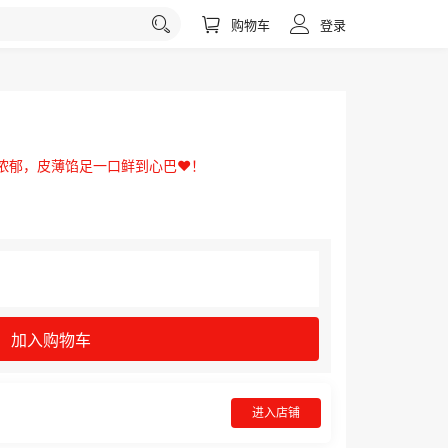
购物车
登录
浓郁，皮薄馅足一口鲜到心巴❤️！
加入购物车
进入店铺