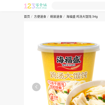
首页
方便速食
碗装速食
海福盛 鸡汤大馄饨 34g
