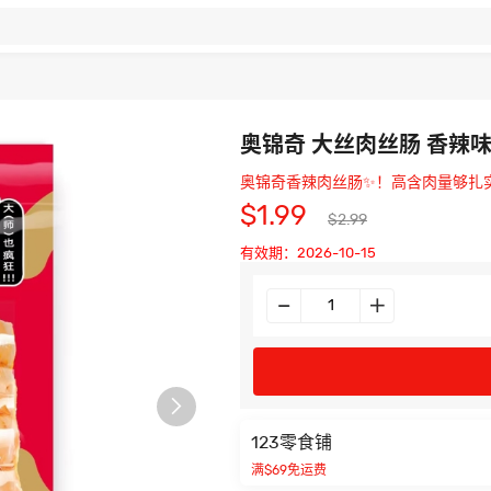
奥锦奇 大丝肉丝肠 香辣味 
奥锦奇香辣肉丝肠✨！高含肉量够扎
$1.99
$2.99
有效期：2026-10-15

123零食铺
满$69免运费