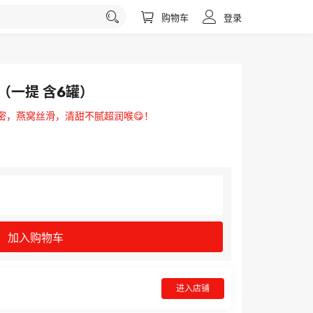
购物车
登录
（一提 含6罐）
密，燕窝丝滑，清甜不腻超润喉😋！
加入购物车
进入店铺