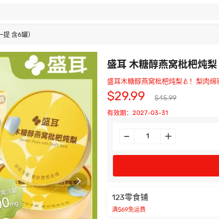
提 含6罐）
盛耳 木糖醇燕窝枇杷炖梨
盛耳木糖醇燕窝枇杷炖梨🍐！梨肉绵
$29.99
$45.99
有效期：2027-03-31

123零食铺
满$69免运费