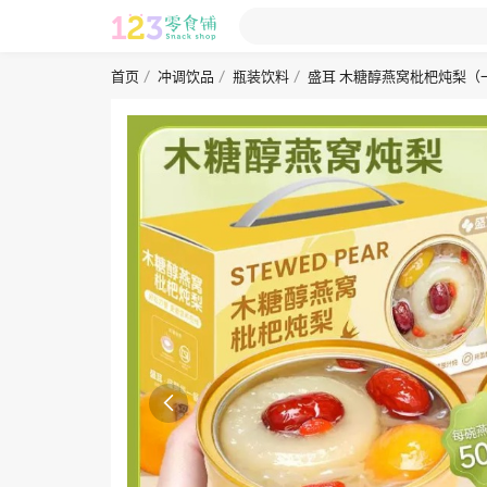
首页
冲调饮品
瓶装饮料
盛耳 木糖醇燕窝枇杷炖梨（一
