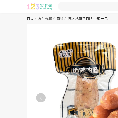
首页
双汇火腿
肉肠
信达 地道猪肉肠 香辣 一包
