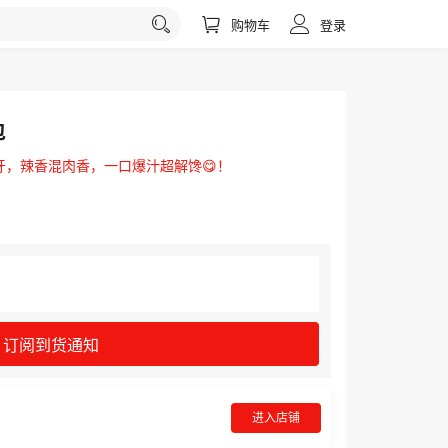
购物车
登录
包
弹牙，辣香混肉香，一口爆汁超解馋😋！
订阅到货通知
进入店铺