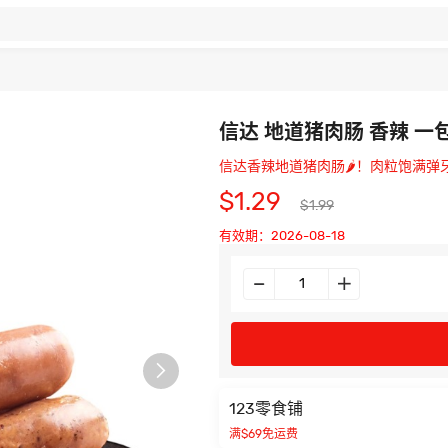
信达 地道猪肉肠 香辣 一
信达香辣地道猪肉肠🌶️！肉粒饱满
$1.29
$1.99
有效期：2026-08-18

123零食铺
满$69免运费